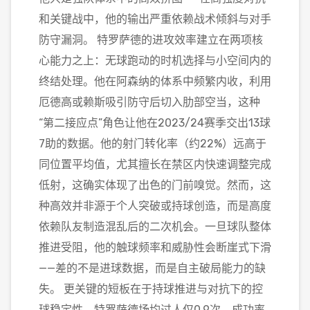
和关键战中，他的输出严重依赖战术倾斜与对手
防守漏洞。 特罗萨德的进攻效率建立在两项核
心能力之上：无球跑动的时机选择与小空间内的
终结处理。他在阿森纳的体系中频繁内收，利用
厄德高或赖斯吸引防守后切入肋部空当，这种
“第二接应点”角色让他在2023/24赛季交出13球
7助的数据。他的射门转化率（约22%）远高于
同位置平均值，尤其擅长在禁区内快速调整完成
低射，这确实体现了出色的门前嗅觉。然而，这
种高效并非源于个人突破或持球创造，而是高度
依赖队友制造混乱后的二次机会。一旦球队整体
推进受阻，他的触球频率和威胁性会断崖式下滑
——差的不是进球数据，而是自主破局能力的缺
失。 更关键的短板在于持球推进与对抗下的控
球稳定性。特罗萨德场均过人仅0.9次，成功率