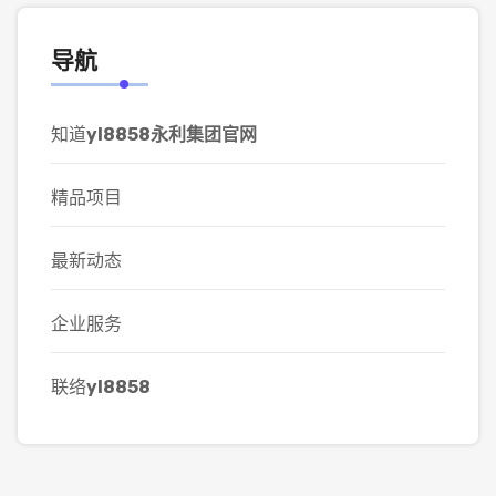
导航
知道
yl8858永利集团官网
精品项目
最新动态
企业服务
联络
yl8858