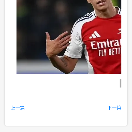
上一篇
下一篇