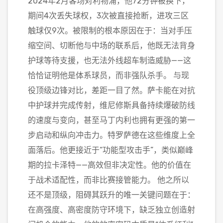
2024年2月客场对利物浦，他72分钟被换下，
期间4次丢失球权，3次被直接抢断，进攻三区
触球仅9次。被限制的根本原因在于：当对手压
缩空间、切断他与中场的联系后，他既无法背身
护球等待支援，也无法外线超车制造威胁——这
恰恰证明他是体系球员，而非强队杀手。 与现
役顶级边锋对比，差距一目了然。萨卡能在对抗
中护球并完成传射，维尼修斯具备持续爆破防线
的速度与变向，甚至马丁内利也拥有更强的第一
步启动和纵向冲击力。特罗萨德在这些维度上全
面落后。他更接近于“功能型攻击手”，类似巅峰
期的拉卡泽特——高效但非决定性。他的价值在
于战术适配性，而非比赛接管能力。 他之所以
还不是顶级，阻碍其跃升的唯一关键问题在于：
在高强度、高密度防守环境下，缺乏独立创造射